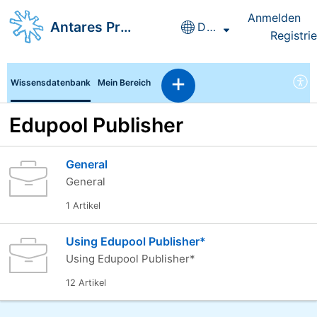
Anmelden
Antares Project GmbH
Deutsch
Registri
Wissensdatenbank
Mein Bereich
Edupool Publisher
General
General
1 Artikel
Using Edupool Publisher*
Using Edupool Publisher*
12 Artikel